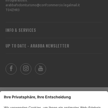
info@arabba.it
arabbafodomturismo@confcommercio.legalmail.it
T04ZHR3
INFO & SERVICES
UP TO DATE - ARABBA NEWSLETTER