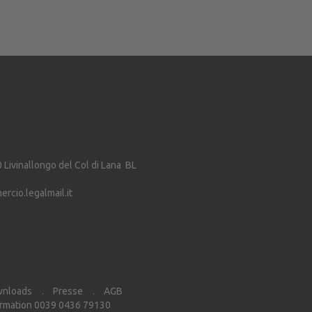
0
Livinallongo del Col di Lana
BL
cio.legalmail.it
nloads
Presse
AGB
rmation 0039 0436 79130