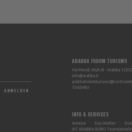
ARABBA FODOM TURISMO
Via Mesdì, 66/A-B - Arabba
3202
info@arabba.it
arabbafodomturismo@confcommer
T04ZHR3
ANMELDEN
INFO & SERVICES
Anreise
Das Wetter
Dow
IAT ARABBA BÜRO Touristeninfo