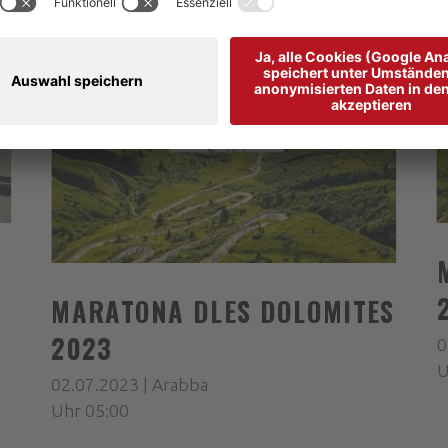
MARATONA DLES DOLOMITES
2023
0
U
02.07.2023 | Arabba
Uhr 05:00