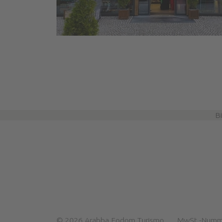
B
©
2026
Arabba Fodom Turismo
MwSt.-Numm