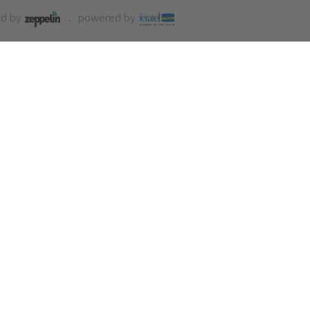
d by
powered by
0
Livinallongo del Col di Lana
BL
cio.legalmail.it
nloads
Presse
AGB
rmation 0039 0436 79130