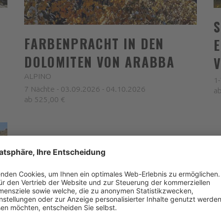
N
S
FARBENPRACHT IN DEN
E
DOLOMITEN VON ARABBA
V
ALPINO
1-
7 Nächte - 03.09.2026 - 04.10.2026
ab
ab 525,00 €