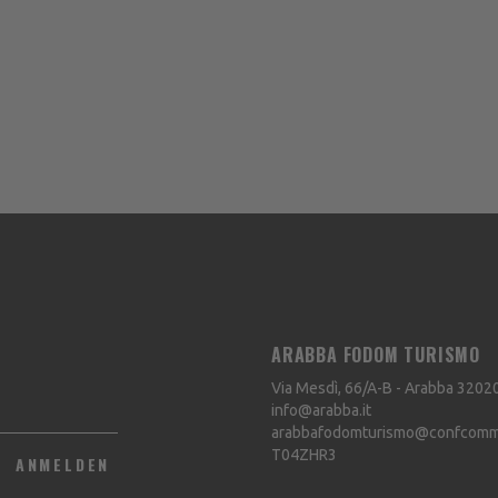
ARABBA FODOM TURISMO
Via Mesdì, 66/A-B - Arabba
3202
info@arabba.it
arabbafodomturismo@confcommer
T04ZHR3
ANMELDEN