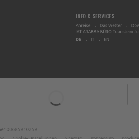
INFO & SERVICES
Anreise
Das Wetter
Dow
IAT ARABBA BÜRO Touristeninfo
DE
IT
EN
er 00685910259
ung
Cookie-Einstellungen
Sitemap
Impressum
produce