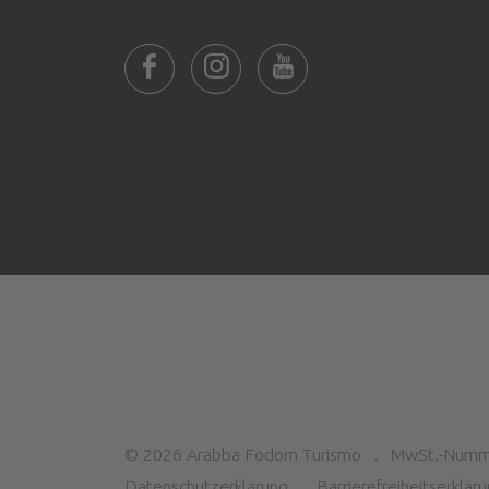
©
2026
Arabba Fodom Turismo
MwSt.-Numm
Datenschutzerklärung
Barrierefreiheitserklär