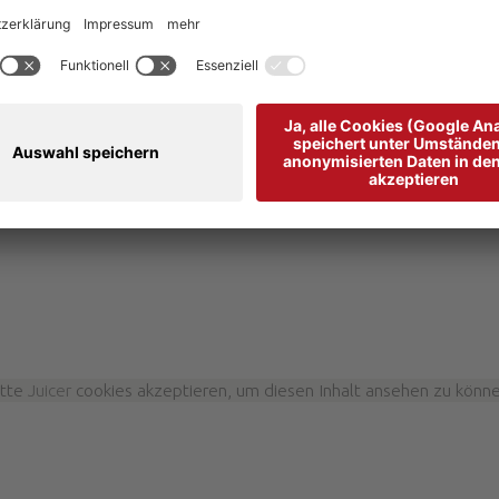
S
S
DIE ERSTEN HERBSTFARBEN
A
3 
CESA PADON
a
1 Nacht - 06.09.2026 - 20.09.2026
ab 83,00 €
itte
Juicer
cookies akzeptieren, um diesen Inhalt ansehen zu könne