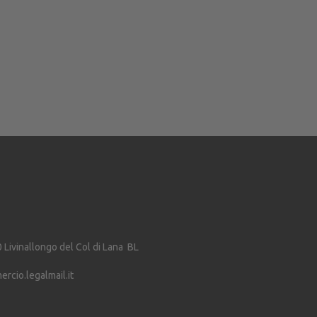
0
Livinallongo del Col di Lana
BL
cio.legalmail.it