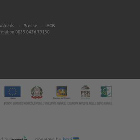
nloads
Presse
AGB
rmation 0039 0436 79130
d by
powered by