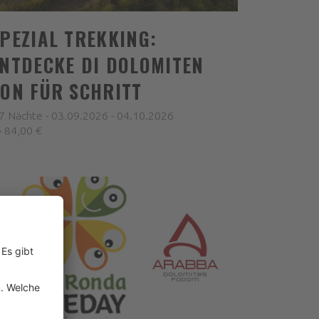
PEZIAL TREKKING:
NTDECKE DI DOLOMITEN
ON FÜR SCHRITT
7 Nächte - 03.09.2026 - 04.10.2026
 84,00 €