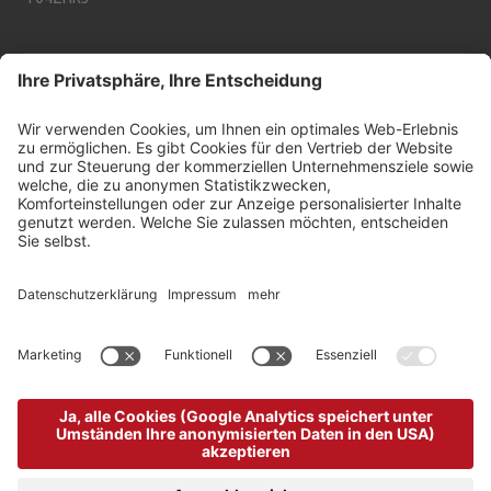
INFO & SERVICES
UP TO DATE - ARABBA NEWSLETTER
©
2026
Arabba Fodom Turismo
MwSt.-Nummer 00685910259
Datenschutzerklärung
Barrierefreiheitserklärung
Cookie-Einstellungen
Sitemap
Impressum
produced by
powered by