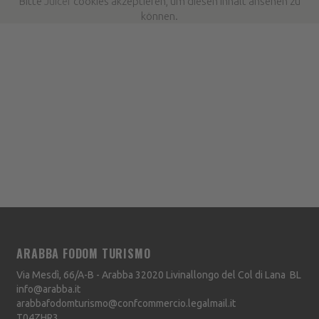
Bitte
Juicer
cookies akzeptieren, um diesen Inhalt ansehen zu
können.
ARABBA FODOM TURISMO
Via Mesdì, 66/A-B - Arabba
32020
Livinallongo del Col di Lana
BL
info@arabba.it
arabbafodomturismo@confcommercio.legalmail.it
T04ZHR3