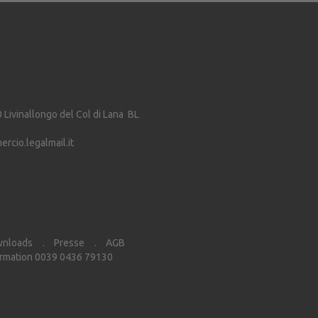
0
Livinallongo del Col di Lana
BL
cio.legalmail.it
nloads
Presse
AGB
rmation 0039 0436 79130