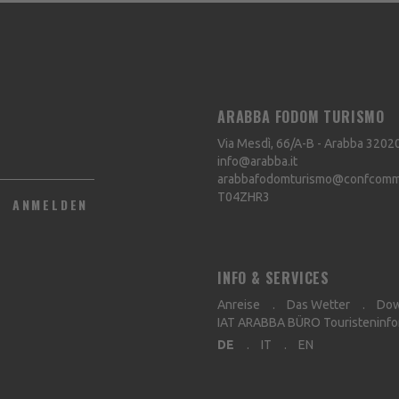
ARABBA FODOM TURISMO
Via Mesdì, 66/A-B - Arabba
3202
info@arabba.it
arabbafodomturismo@confcommer
T04ZHR3
ANMELDEN
INFO & SERVICES
Anreise
Das Wetter
Dow
IAT ARABBA BÜRO Touristeninfo
DE
IT
EN