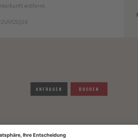
nterkunft entfernt.
0C22UVGSQ26
ANFRAGEN
BUCHEN