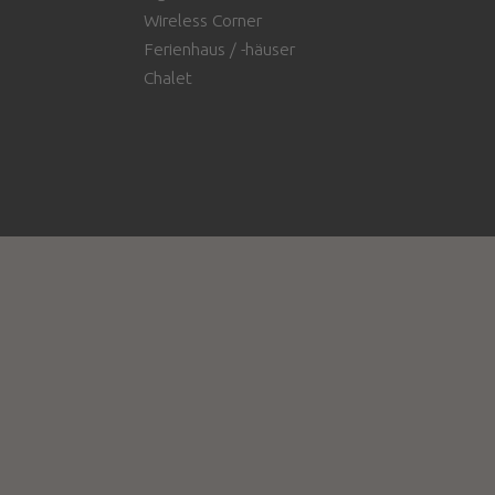
Wireless Corner
Ferienhaus / -häuser
Chalet