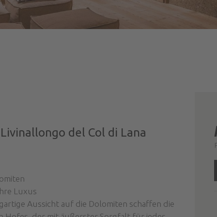
 Livinallongo del Col di Lana
lomiten
ahre Luxus
igartige Aussicht auf die Dolomiten schaffen die
n Hofes, der mit äußerster Sorgfalt für jedes