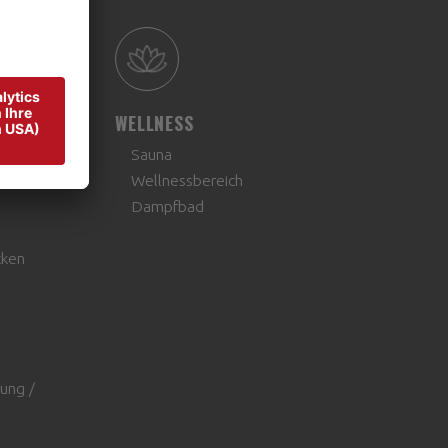
WELLNESS
Sauna
Wellnessbereich
Dampfbad
cken
ung /