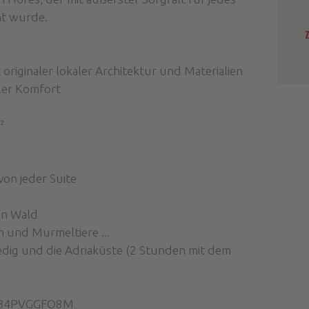
ht wurde.
riginaler lokaler Architektur und Materialien
aler Komfort
²
von jeder Suite
en Wald
n und Murmeltiere ...
edig und die Adriaküste (2 Stunden mit dem
030B4PVGGFO8M