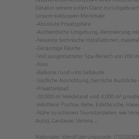
Detail in seinem vollen Glanz zurückgebrac
Unsere exklusiven Merkmale:
-Absolute Privatsphäre
-Authentische Umgebung, Renovierung mit o
-Neueste technische Installationen, maxim
-Geräumige Räume
-Voll ausgestatteter Spa-Bereich von 200 m
-Kino
-Balkone rund ums Gebäude
-Südliche Ausrichtung, herrliche Ausblicke 
-Privathelipad
-20.000 m² Weideland und 4.000 m² privat
-Wildtiere: Füchse, Rehe, Edelhirsche, Hase
-Nähe zu schönen Touristenzielen, wie Ven
Auto), Gardasee, Verona ...
Nationaler Identifizierungscode: IT025