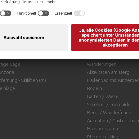
E
SPORT / FREIZEIT
he (mt. ü.d.M.)
Adventure-Touren
rekt an der Skipiste
Wanderungen/geführte
hige Lage
Wanderungen
ünzone
Aktivitäten am Berg
tfernung - Skiliften (m)
Hallenbad mit Kinderbe
leinlage
Rodeln
Garten / Wiese
Skilehrer / Tourguide
Berg- / Wanderführer
Animation / Gästebetreu
Hausprogramm
Pferdetrekking