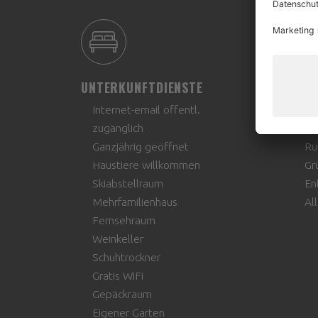
UNTERKUNFTDIENSTE
LAG
Internet-email öffentl.
Hö
zugänglich
Di
Ganzjährig geöffnet
Ru
Haustiere willkommen
Gr
Skiabstellraum
En
Mehrfamilienhaus
Al
Fernsehraum
Weinkeller
Schuhtrockner
Gratis WiFi
Gepäckraum
Eigener Garten