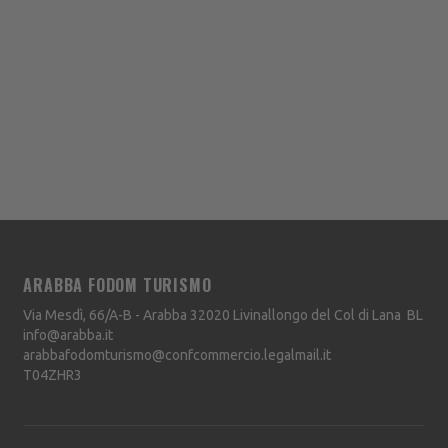
ARABBA FODOM TURISMO
Via Mesdì, 66/A-B - Arabba
32020
Livinallongo del Col di Lana
BL
info@arabba.it
arabbafodomturismo@confcommercio.legalmail.it
T04ZHR3