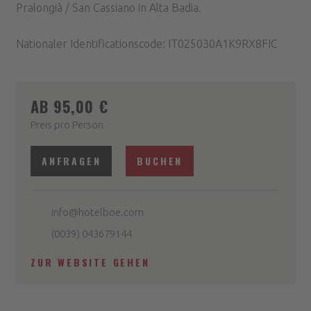
Pralongià / San Cassiano in Alta Badia.
Nationaler Identificationscode: IT025030A1K9RX8FIC
AB 95,00 €
Preis pro Person
ANFRAGEN
BUCHEN
info@hotelboe.com
(0039) 043679144
ZUR WEBSITE GEHEN