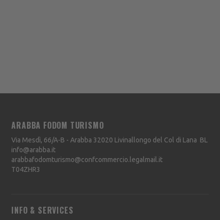
ARABBA FODOM TURISMO
Via Mesdì, 66/A-B - Arabba
32020
Livinallongo del Col di Lana
BL
info@arabba.it
arabbafodomturismo@confcommercio.legalmail.it
T04ZHR3
INFO & SERVICES