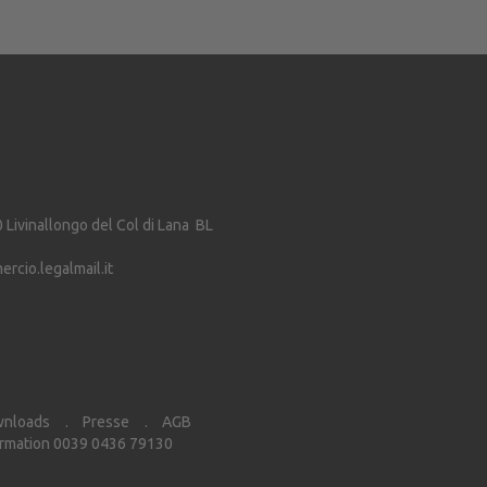
0
Livinallongo del Col di Lana
BL
cio.legalmail.it
nloads
Presse
AGB
rmation 0039 0436 79130