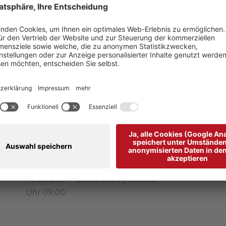
KLETTERSTEIG "DELLE
TRINCEE" MIT BERGFÜHRER
0
U
12.06.2021 - 26.09.2021 | Arabba
Uhr 09:00