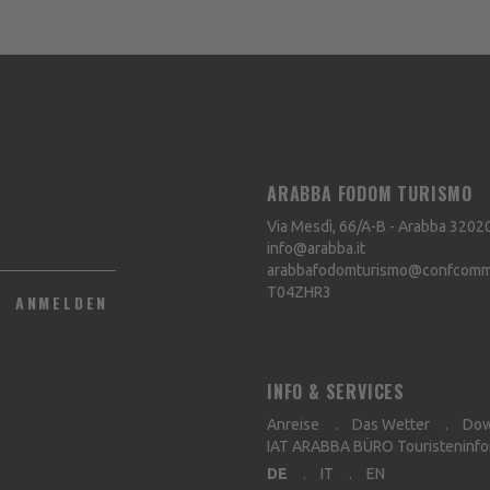
ARABBA FODOM TURISMO
Via Mesdì, 66/A-B - Arabba
3202
info@arabba.it
arabbafodomturismo@confcommer
T04ZHR3
ANMELDEN
INFO & SERVICES
Anreise
Das Wetter
Dow
IAT ARABBA BÜRO Touristeninfo
DE
IT
EN