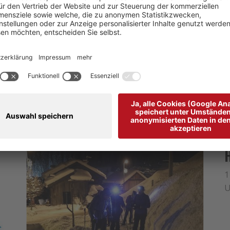
VITÄTEN UND ERFAHR
1
U