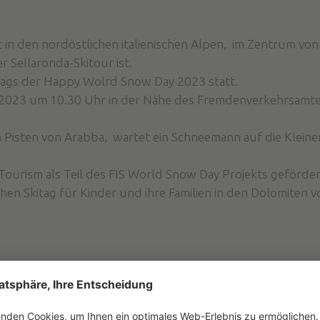
 in den nordöstlichen italienischen Alpen, im Zentrum von
r Sellaronda-Skitour ist.
tags der Happy Wolrd Snow Day 2023 statt.
r 2023 um 10.30 Uhr in der Nähe des Fremdenverkehrsamte
 Pisten von Arabba, wartet ein Schneemann auf die Kleinen
ourism als Teil des FIS World Snow Day Projekts geförder
schen Skitag für Kinder und ihre Familien in den Dolomiten 