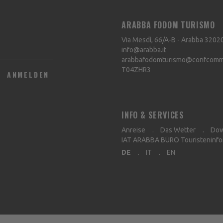
ARABBA FODOM TURISMO
Via Mesdì, 66/A-B - Arabba
3202
info@arabba.it
arabbafodomturismo@confcommer
T04ZHR3
ANMELDEN
INFO & SERVICES
Anreise
Das Wetter
Dow
IAT ARABBA BÜRO Touristeninfo
DE
IT
EN