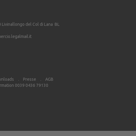
0
Livinallongo del Col di Lana
BL
cio.legalmail.it
nloads
Presse
AGB
rmation 0039 0436 79130