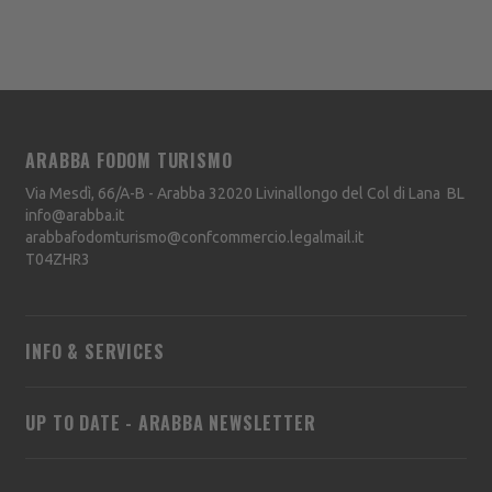
ARABBA FODOM TURISMO
Via Mesdì, 66/A-B - Arabba
32020
Livinallongo del Col di Lana
BL
info@arabba.it
arabbafodomturismo@confcommercio.legalmail.it
T04ZHR3
INFO & SERVICES
UP TO DATE - ARABBA NEWSLETTER