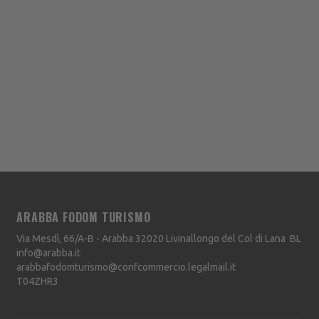
ARABBA FODOM TURISMO
Via Mesdì, 66/A-B - Arabba
32020
Livinallongo del Col di Lana
BL
info@arabba.it
arabbafodomturismo@confcommercio.legalmail.it
T04ZHR3