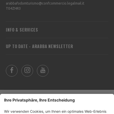
arabbafodomturismo@confcommercio.legalmail.it
T04ZHR3
INFO & SERVICES
UP TO DATE - ARABBA NEWSLETTER