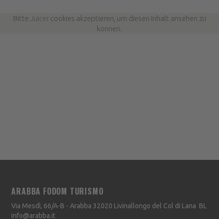
Bitte
Juicer
cookies akzeptieren, um diesen Inhalt ansehen zu
können.
ARABBA FODOM TURISMO
Via Mesdì, 66/A-B - Arabba
32020
Livinallongo del Col di Lana
BL
info@arabba.it