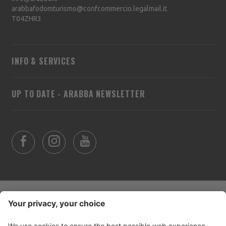
arabbafodomturismo@confcommercio.legalmail.it
T04ZHR3
INFO & SERVICES
UP TO DATE - ARABBA NEWSLETTER