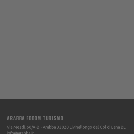
ARABBA FODOM TURISMO
Via Mesdì, 66/A-B - Arabba
32020
Livinallongo del Col di Lana
BL
info@arabba.it