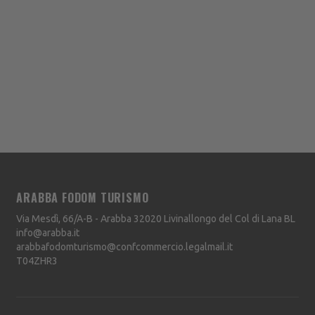
ARABBA FODOM TURISMO
Via Mesdì, 66/A-B - Arabba
32020
Livinallongo del Col di Lana
BL
info@arabba.it
arabbafodomturismo@confcommercio.legalmail.it
T04ZHR3